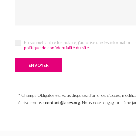
En soumettant ce formulaire, j'autorise que les informations s
politique de confidentialité du site
.
* Champs Obligatoires. Vous disposez d'un droit d'accès, modifica
écrivez-nous :
contact@lacev.org
. Nous nous engageons à ne j