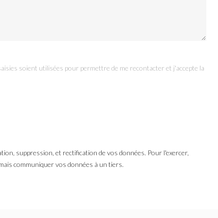
aisies soient utilisées pour permettre de me recontacter et j'accepte la
tion, suppression, et rectification de vos données. Pour l'exercer,
amais communiquer vos données à un tiers.